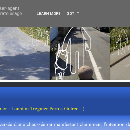
user-agent
erate usage
LEARN MORE
GOT IT
mor : Lannion-Tréguier-Perros Guirec...)
ersée d'une chaussée ou manifestant clairement l'intention de