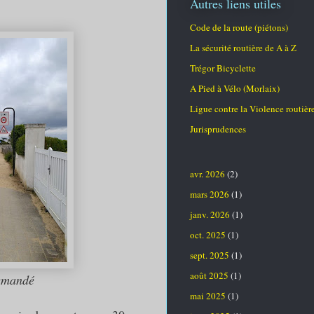
Autres liens utiles
Code de la route (piétons)
La sécurité routière de A à Z
Trégor Bicyclette
A Pied à Vélo (Morlaix)
Ligue contre la Violence routièr
Jurisprudences
avr. 2026
(2)
mars 2026
(1)
janv. 2026
(1)
oct. 2025
(1)
sept. 2025
(1)
août 2025
(1)
emandé
mai 2025
(1)