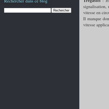
Trégastel
: zo
Rechercher dans ce blog
signalisation,
vitesse en circ
Il manque don
vitesse applica