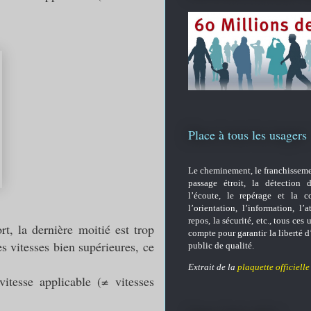
Place à tous les usagers
Le cheminement, le franchisseme
passage étroit, la détection d
l’écoute, le repérage et la c
l’orientation, l’information, l’a
repos, la sécurité, etc.,
tous ces u
t, la dernière moitié est trop
compte pour garantir la liberté d
s vitesses bien supérieures, ce
public de qualité.
Extrait de la
plaquette officielle
itesse applicable (
≠ vitesses