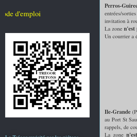
Perros-Guire
'emploi
entrées/sortie
invitation à r
n'est 
La zone
Un courrier a 
Ile-Grande
(P
au Port St Sau
rappels, de cou
n'es
La zone
Le Trégor revisité par les piétons