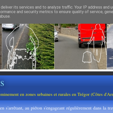
deliver its services and to analyze traffic. Your IP address and 
formance and security metrics to ensure quality of service, gen
abuse.
ns
cheminement en zones urbaines et rurales en Trégor (Côtes d'Ar
n s'arrêtant, au piéton s'engageant régulièrement dans la trav