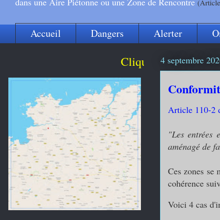
dans une Aire Piétonne ou une Zone de Rencontre
(Articl
Accueil
Dangers
Alerter
O
Cliquez sur cette carte partic
4 septembre 202
Conformité
Article 110-2 
"Les entrées e
aménagé de faç
Ces zones se mu
cohérence suiv
Voici 4 cas d'