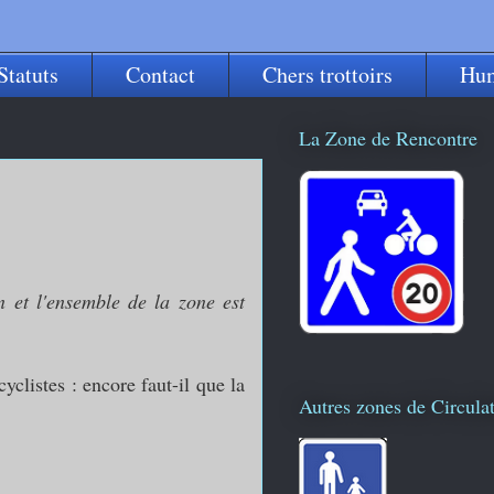
Statuts
Contact
Chers trottoirs
Hu
n problème
La Zone de Rencontre
n et l'ensemble de la zone est
yclistes : encore faut-il que la
Autres zones de Circula