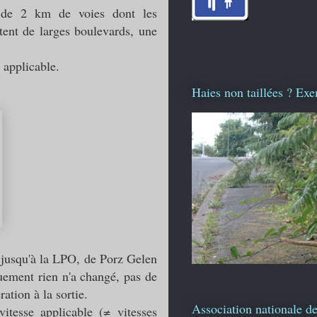
 de 2 km de voies dont les
stent de larges boulevards, une
 applicable.
Haies non taillées ? Exe
 jusqu'à la LPO, de Porz Gelen
quement rien n'a changé, pas de
ration à la sortie.
Association nationale de
itesse applicable (
≠ vitesses