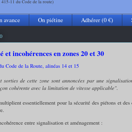
e 415-11 du Code de la route)
n avance
On piétine
Adhérer (0 €)
ipative ou scannez le QR Code pour signaler u
0
 et incohérences en zones 20 et 30
du Code de la Route, alinéas 14 et 15
t sorties de cette zone sont annoncées par une signalisatio
on cohérente avec la limitation de vitesse applicable".
ltiplient essentiellement pour la sécurité des piétons et des c
e.
incohérence entre signalisation et aménagement :