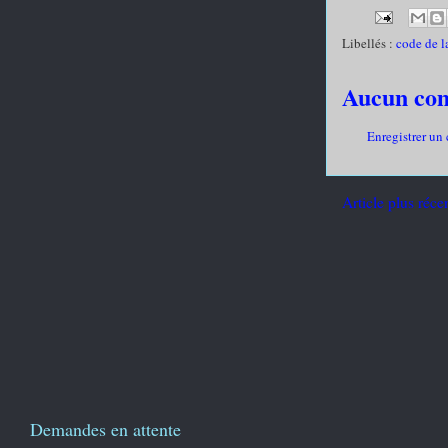
Libellés :
code de l
Aucun co
Enregistrer un
Article plus réce
Demandes en attente