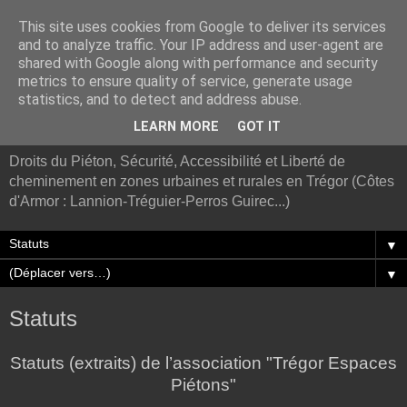
This site uses cookies from Google to deliver its services
and to analyze traffic. Your IP address and user-agent are
shared with Google along with performance and security
metrics to ensure quality of service, generate usage
statistics, and to detect and address abuse.
Association Trégor Piétons
LEARN MORE
GOT IT
Droits du Piéton, Sécurité, Accessibilité et Liberté de
cheminement en zones urbaines et rurales en Trégor (Côtes
d'Armor : Lannion-Tréguier-Perros Guirec...)
▼
▼
Statuts
Statuts (extraits) de l’association "Trégor Espaces
Piétons"