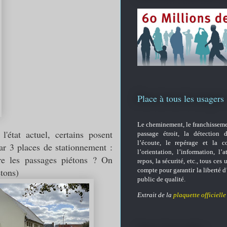
Place à tous les usagers
Le cheminement, le franchisseme
'état actuel, certains posent
passage étroit, la détection d
l’écoute, le repérage et la c
ar 3 places de stationnement :
l’orientation, l’information, l’a
re les passages piétons ? On
repos, la sécurité, etc.,
tous ces u
étons)
compte pour garantir la liberté d
public de qualité.
Extrait de la
plaquette officielle