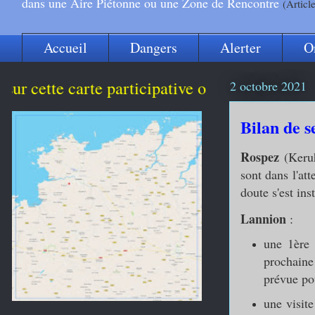
dans une Aire Piétonne ou une Zone de Rencontre
(Articl
Accueil
Dangers
Alerter
O
e carte participative ou scannez le QR Code p
2 octobre 2021
Bilan de 
Rospez
(Keru
sont dans l'at
doute s'est in
Lannion
:
une 1ère 
prochaine
prévue po
une visit