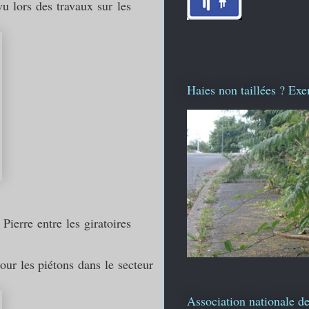
u lors des travaux sur les
Haies non taillées ? Exe
ierre entre les giratoires
ur les piétons dans le secteur
Association nationale de