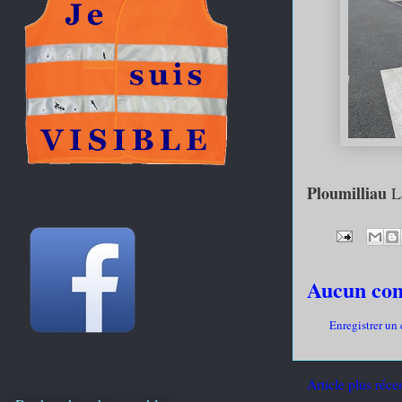
Ploumilliau
L
Aucun co
Enregistrer un
Article plus réce