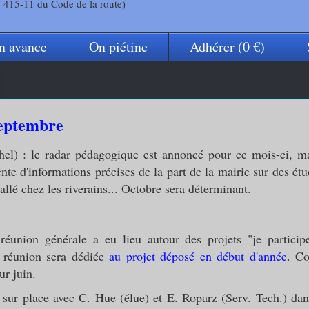
e 415-11 du Code de la route)
n avance
On piétine
Adhérer (0 €)
our signaler un problème
septembre
hel) : le radar pédagogique est annoncé pour ce mois-ci, mais
tente d'informations précises de la part de la mairie sur des é
stallé chez les riverains... Octobre sera déterminant.
réunion générale a eu lieu autour des projets "je participe
 réunion sera dédiée
au projet déposé en début d'année
. Co
ur juin.
e sur place avec C. Hue (élue) et E. Roparz (Serv. Tech.) da