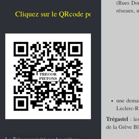
(Rues Don
réseaux, 
liquez sur le QRcode pour obtenir le mode d'
une deman
Leclerc-R
Trégastel
: le
de la Grève B
Le Trégor revisité par les piétons