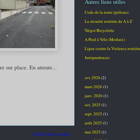
Autres liens utiles
Code de la route (piétons)
La sécurité routière de A à Z
Trégor Bicyclette
A Pied à Vélo (Morlaix)
Ligue contre la Violence routièr
Jurisprudences
e sur place. En attente...
avr. 2026
(2)
mars 2026
(1)
janv. 2026
(1)
oct. 2025
(1)
sept. 2025
(1)
août 2025
(1)
mai 2025
(1)
Article plus ancien