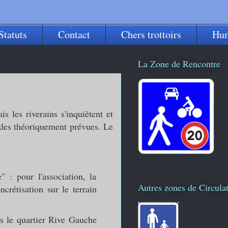
Statuts
Contact
Chers trottoirs
Hu
La Zone de Rencontre
 les riverains s'inquiètent et
tudes théoriquement prévues. Le
" : pour l'association, la
Autres zones de Circula
ncrétisation sur le terrain
ns le quartier Rive Gauche