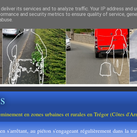
deliver its services and to analyze traffic. Your IP address and 
formance and security metrics to ensure quality of service, gen
abuse.
ns
cheminement en zones urbaines et rurales en Trégor (Côtes d'Ar
n s'arrêtant, au piéton s'engageant régulièrement dans la trav