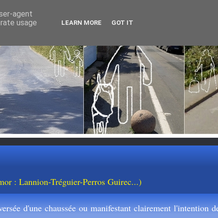
user-agent
erate usage
LEARN MORE
GOT IT
mor : Lannion-Tréguier-Perros Guirec...)
ersée d'une chaussée ou manifestant clairement l'intention de