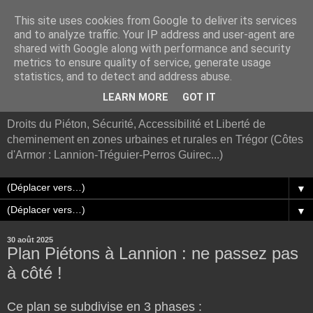
This site uses cookies from Google to deliver its services
and to analyze traffic. Your IP address and user-agent are
shared with Google along with performance and security
metrics to ensure quality of service, generate usage
statistics, and to detect and address abuse.
Association Trégor Piétons
LEARN MORE
GOT IT
Droits du Piéton, Sécurité, Accessibilité et Liberté de
cheminement en zones urbaines et rurales en Trégor (Côtes
d'Armor : Lannion-Tréguier-Perros Guirec...)
▼
▼
30 août 2025
Plan Piétons à Lannion : ne passez pas
à côté !
Ce plan se subdivise en 3 phases :